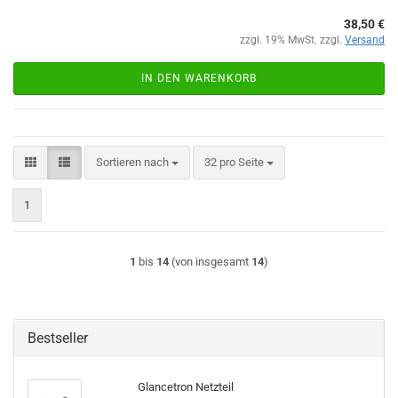
38,50 €
zzgl. 19% MwSt. zzgl.
Versand
IN DEN WARENKORB
Sortieren nach
pro Seite
Sortieren nach
32 pro Seite
1
1
bis
14
(von insgesamt
14
)
Bestseller
Glancetron Netzteil