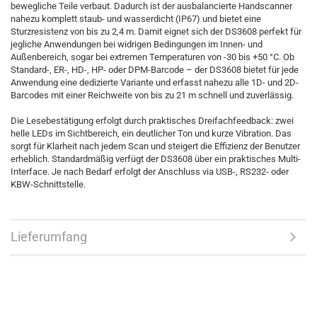
bewegliche Teile verbaut. Dadurch ist der ausbalancierte Handscanner
nahezu komplett staub- und wasserdicht (IP67) und bietet eine
Sturzresistenz von bis zu 2,4 m. Damit eignet sich der DS3608 perfekt für
jegliche Anwendungen bei widrigen Bedingungen im Innen- und
Außenbereich, sogar bei extremen Temperaturen von -30 bis +50 °C. Ob
Standard-, ER-, HD-, HP- oder DPM-Barcode – der DS3608 bietet für jede
Anwendung eine dedizierte Variante und erfasst nahezu alle 1D- und 2D-
Barcodes mit einer Reichweite von bis zu 21 m schnell und zuverlässig.
Die Lesebestätigung erfolgt durch praktisches Dreifachfeedback: zwei
helle LEDs im Sichtbereich, ein deutlicher Ton und kurze Vibration. Das
sorgt für Klarheit nach jedem Scan und steigert die Effizienz der Benutzer
erheblich. Standardmäßig verfügt der DS3608 über ein praktisches Multi-
Interface. Je nach Bedarf erfolgt der Anschluss via USB-, RS232- oder
KBW-Schnittstelle.
Lieferumfang