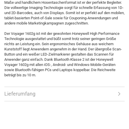
Maße und handlichem Hosentaschenformat ist er der perfekte Begleiter.
Die vollwertige Imaging-Technologie sorgt für schnelle Erfassung von 1D-
und 2D-Barcodes, auch von Displays. Somit ist er perfekt auf den mobilen,
tablet-basierten Point-of-Sale sowie für Couponing-Anwendungen und
andere mobile Marketingkampagnen zugeschnitten.
Der Voyager 1602g ist mit der gewohnten Honeywell High Performance
Technologie ausgestattet und büßt somit trotz seiner geringen Größe
nichts an Leistung ein. Sein ergonomisches Gehäuse aus weichem
Kunststoff liegt Anwendern angenehm in der Hand. Der übergroße Scan-
Button und ein weißer LED-Zielmarkierer gestalten das Scannen für
Anwender ganz einfach. Dank Bluetooth Klasse 2 ist der Honeywell
Voyager 1602g mit allen iOS-, Android- und Windows-Mobile-Geräten
sowie Bluetooth-fähigen PCs und Laptops koppelbar. Die Reichweite
beträgt bis zu 10 m.
Lieferumfang