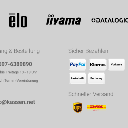
ung & Bestellung
Sicher Bezahlen
597-6389890
is Freitags 10 - 18 Uhr
ch Termin-Vereinbarung
Schneller Versand
fo@kassen.net