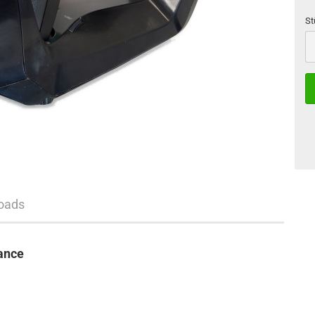
St
St
oads
ance