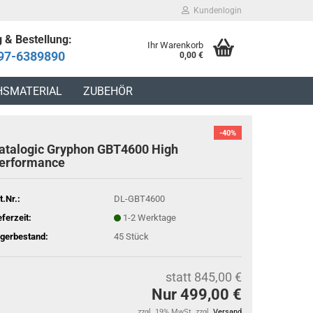
Kundenlogin
 & Bestellung:
Ihr Warenkorb
97-6389890
0,00 €
HSMATERIAL
ZUBEHÖR
-40%
atalogic Gryphon GBT4600 High
erformance
t.Nr.:
DL-GBT4600
eferzeit:
1-2 Werktage
gerbestand:
45
Stück
statt 845,00 €
Nur 499,00 €
zzgl. 19% MwSt. zzgl.
Versand