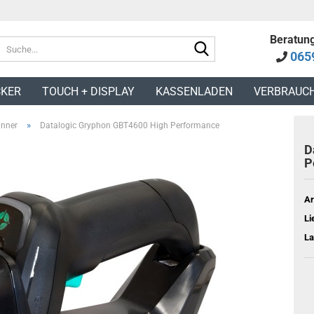
Beratung
Suche...
065
KER
TOUCH + DISPLAY
KASSENLADEN
VERBRAUC
»
nner
Datalogic Gryphon GBT4600 High Performance
D
P
Ar
Li
La