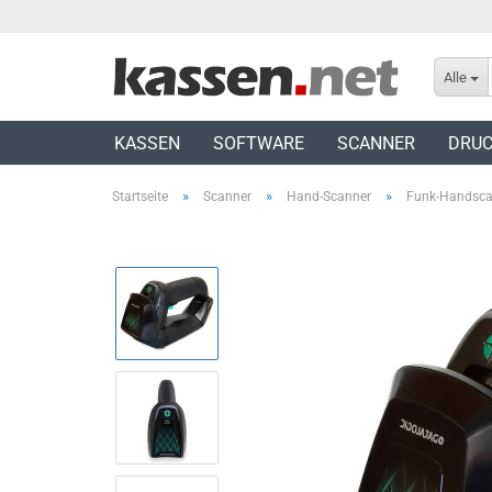
Alle
KASSEN
SOFTWARE
SCANNER
DRUC
»
»
»
Startseite
Scanner
Hand-Scanner
Funk-Handsca