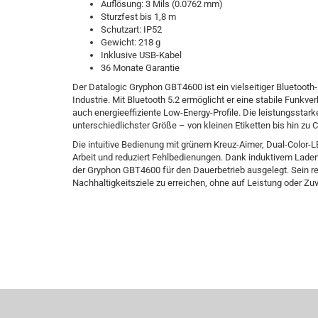
Auflösung: 3 Mils (0.0762 mm)
Sturzfest bis 1,8 m
Schutzart: IP52
Gewicht: 218 g
Inklusive USB-Kabel
36 Monate Garantie
Der Datalogic Gryphon GBT4600 ist ein vielseitiger Bluetooth-
Industrie. Mit Bluetooth 5.2 ermöglicht er eine stabile Funkv
auch energieeffiziente Low-Energy-Profile. Die leistungssta
unterschiedlichster Größe – von kleinen Etiketten bis hin z
Die intuitive Bedienung mit grünem Kreuz-Aimer, Dual-Color-
Arbeit und reduziert Fehlbedienungen. Dank induktivem Laden
der Gryphon GBT4600 für den Dauerbetrieb ausgelegt. Sein 
Nachhaltigkeitsziele zu erreichen, ohne auf Leistung oder Zuv