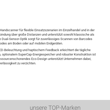
Handscanner für flexible Einsatzszenarien im Einzelhandel und in der
erbindung über große Distanzen und unterstützt sowohl klassische als
rke Dual-Sensor-Optik sorgt für zuverlässiges Scannen von Barcodes
u Codes am Boden oder auf mobilen Endgeräten.
LED-Beleuchtung und haptischem Feedback erleichtert die tägliche
, optionalem SuperCap-Energiespeicher und robuster Konstruktion ist
ressourcenschonendes Eco-Design unterstützt Unternehmen dabei,
erlässigkeit zu verzichten.
unsere TOP-Marken